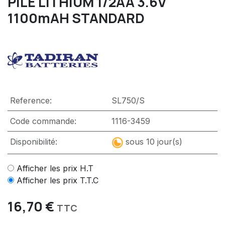
PILE LITHIUM 1/2AA 3.6V
1100mAH STANDARD
Reference:
SL750/S
Code commande:
1116-3459
Disponibilité:
sous 10 jour(s)
Afficher les prix H.T
Afficher les prix T.T.C
16,70
€
TTC