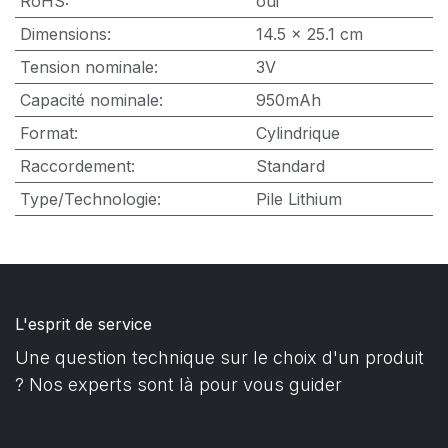
RoHS
:
oui
Dimensions
:
14.5 x 25.1 cm
Tension nominale
:
3V
Capacité nominale
:
950mAh
Format
:
Cylindrique
Raccordement
:
Standard
Type/Technologie
:
Pile Lithium
L'esprit de service
Une question technique sur le choix d'un produit
? Nos experts sont là pour vous guider