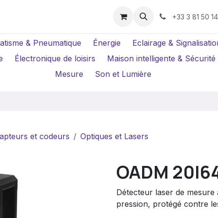
us ?
Réparations
Location Caméras
+33 3 81 50 1
atisme & Pneumatique
Énergie
Eclairage & Signalisatio
e
Électronique de loisirs
Maison intelligente & Sécurité
Mesure
Son et Lumière
apteurs et codeurs
Optiques et Lasers
OADM 20I64
Détecteur laser de mesure 
pression, protégé contre les