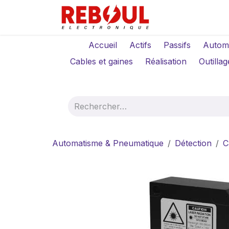
Se rendre au contenu
Qui sommes-no
Accueil
Actifs
Passifs
Autom
Cables et gaines
Réalisation
Outillag
Automatisme & Pneumatique
Détection
C