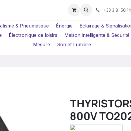
us ?
Réparations
Location Caméras
+33 3 81 50 1
atisme & Pneumatique
Énergie
Eclairage & Signalisatio
e
Électronique de loisirs
Maison intelligente & Sécurité
Mesure
Son et Lumière
s
THYRISTORS
800V TO202