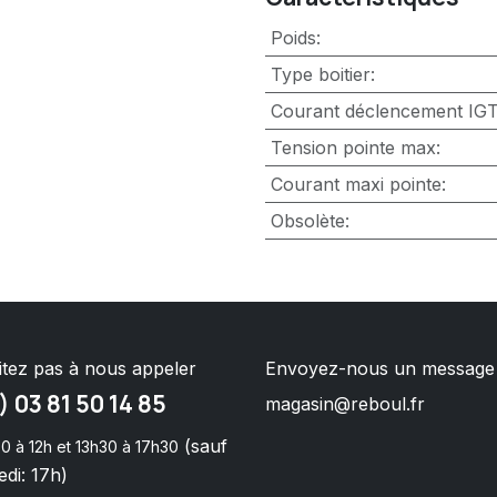
Poids
:
Type boitier
:
Courant déclencement IG
Tension pointe max
:
Courant maxi pointe
:
Obsolète
:
itez pas à nous appeler
Envoyez-nous un message
) 03 81 50 14 85
magasin@reboul.fr
(sauf
0 à 12h et 13h30 à 17h30
di: 17h)