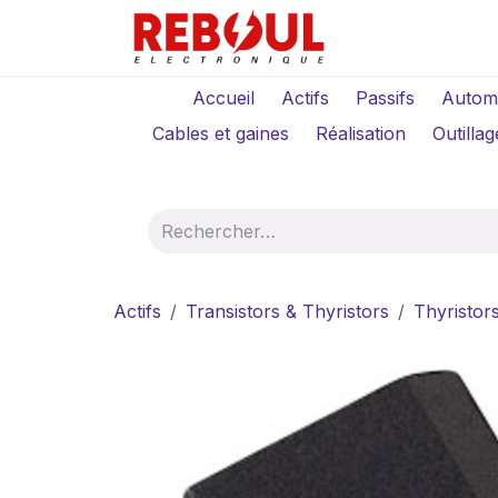
Se rendre au contenu
Qui sommes-no
Accueil
Actifs
Passifs
Autom
Cables et gaines
Réalisation
Outillag
Actifs
Transistors & Thyristors
Thyristor