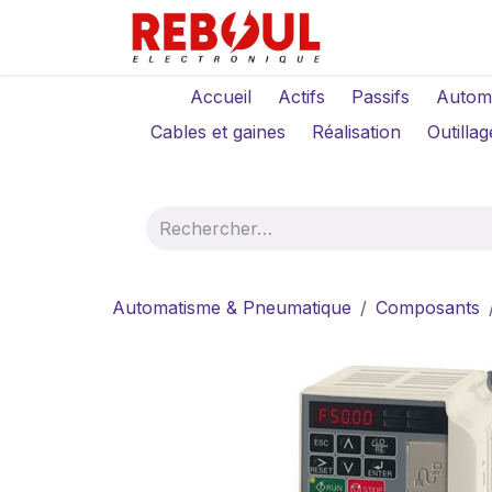
Se rendre au contenu
Qui sommes-no
Accueil
Actifs
Passifs
Autom
Cables et gaines
Réalisation
Outillag
Automatisme & Pneumatique
Composants