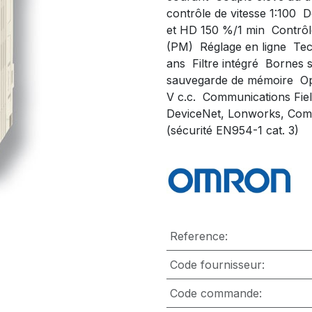
contrôle de vitesse 1:100 
et HD 150 %/1 min  Contr
(PM)  Réglage en ligne  Tec
ans  Filtre intégré  Bornes
sauvegarde de mémoire  Opt
V c.c.  Communications Fi
DeviceNet, Lonworks, Compo
(sécurité EN954-1 cat. 3)
Reference:
Code fournisseur:
Code commande: