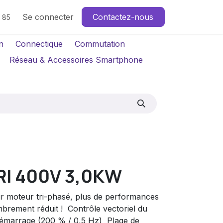
Se connecter
Contactez-nous
4 85
n
Connectique
Commutation
Réseau & Accessoires Smartphone
RI 400V 3,0KW
r moteur tri-phasé, plus de performances
brement réduit !  Contrôle vectoriel du
démarrage (200 % / 0,5 Hz)  Plage de