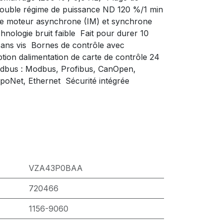
 Double régime de puissance ND 120 %/1 min
ôle moteur asynchrone (IM) et synchrone
hnologie bruit faible  Fait pour durer 10
 sans vis  Bornes de contrôle avec
ion dalimentation de carte de contrôle 24
eldbus : Modbus, Profibus, CanOpen,
Net, Ethernet  Sécurité intégrée
VZA43P0BAA
720466
1156-9060