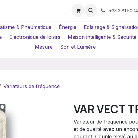
us ?
Réparations
Location Caméras
+33 3 81 50 1
atisme & Pneumatique
Énergie
Eclairage & Signalisatio
e
Électronique de loisirs
Maison intelligente & Sécurité
Mesure
Son et Lumière
Variateurs de fréquence
VAR VECT T
Variateur de fréquence pou
et de qualité avec un encom
courant  Couple élevé au 