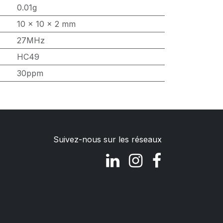
0.01g
10 x 10 x 2 mm
27MHz
HC49
30ppm
Suivez-nous sur les réseaux