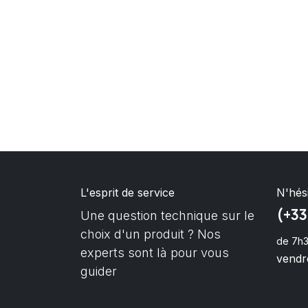
L'esprit de service
N'hés
(+33
Une question technique sur le
choix d'un produit ? Nos
de 7h3
experts sont là pour vous
vendre
guider