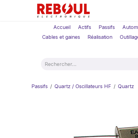
Se rendre au contenu
Qui sommes-no
Accueil
Actifs
Passifs
Autom
Cables et gaines
Réalisation
Outillag
Passifs
Quartz / Oscillateurs HF
Quartz