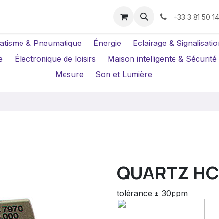
us ?
Réparations
Location Caméras
+33 3 81 50 1
atisme & Pneumatique
Énergie
Eclairage & Signalisatio
e
Électronique de loisirs
Maison intelligente & Sécurité
Mesure
Son et Lumière
QUARTZ HC
tolérance:± 30ppm