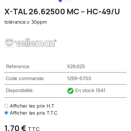
X-TAL 26.62500 MC -- HC-49/U
tolérance:± 30ppm
Reference:
X26.625
Code commande:
1269-6703
Disponibilité:
En stock (94)
Afficher les prix H.T
Afficher les prix T.T.C
1,70
€
TTC