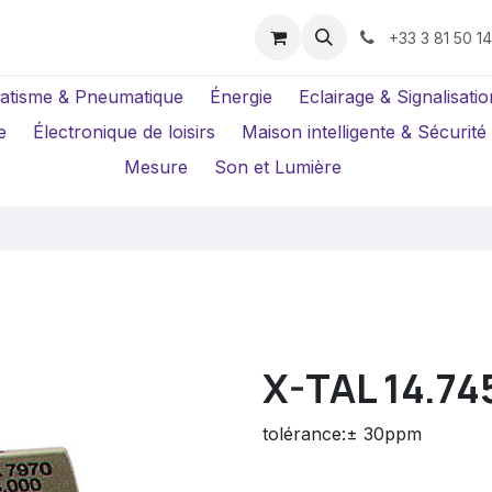
us ?
Réparations
Location Caméras
+33 3 81 50 1
atisme & Pneumatique
Énergie
Eclairage & Signalisatio
e
Électronique de loisirs
Maison intelligente & Sécurité
Mesure
Son et Lumière
X-TAL 14.74
tolérance:± 30ppm