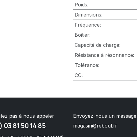
Poids
:
Dimensions
:
Fréquence
:
Boitier
:
Capacité de charge
:
Résistance à résonnance
:
Tolérance
:
CO
:
itez pas à nous appeler
Envoyez-nous un message
) 03 81 50 14 85
magasin@reboul.fr