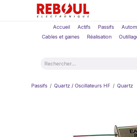
Se rendre au contenu
Qui sommes-no
Accueil
Actifs
Passifs
Autom
Cables et gaines
Réalisation
Outillag
Passifs
Quartz / Oscillateurs HF
Quartz