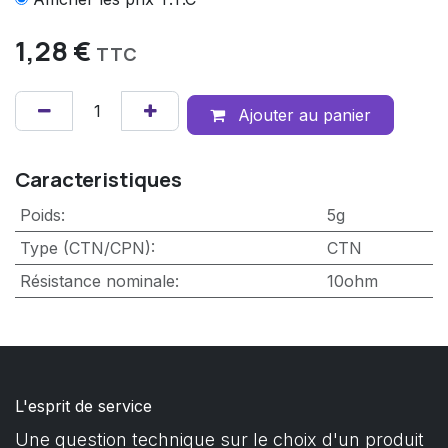
1,28
€
TTC
Ajouter au panier
Caracteristiques
Poids
:
5g
Type (CTN/CPN)
:
CTN
Résistance nominale
:
10ohm
L'esprit de service
Une question technique sur le choix d'un produit