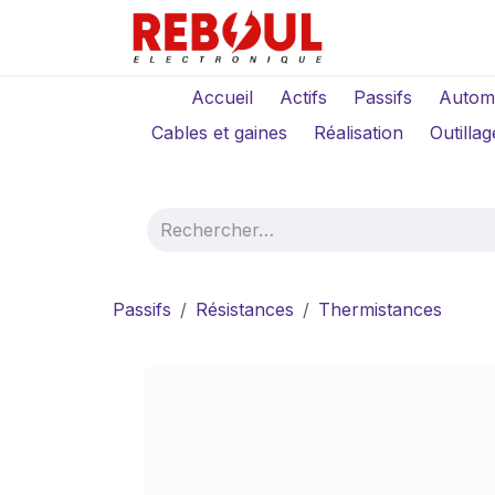
Se rendre au contenu
Qui sommes-no
Accueil
Actifs
Passifs
Autom
Cables et gaines
Réalisation
Outillag
Passifs
Résistances
Thermistances