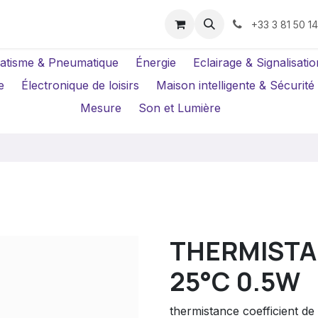
us ?
Réparations
Location Caméras
+33 3 81 50 1
atisme & Pneumatique
Énergie
Eclairage & Signalisatio
e
Électronique de loisirs
Maison intelligente & Sécurité
Mesure
Son et Lumière
THERMISTA
25°C 0.5W
thermistance coefficient de