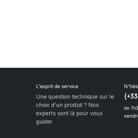
L'esprit de service
N'hés
(+33
Une question technique sur le
choix d'un produit ? Nos
de 7h3
experts sont là pour vous
vendre
guider