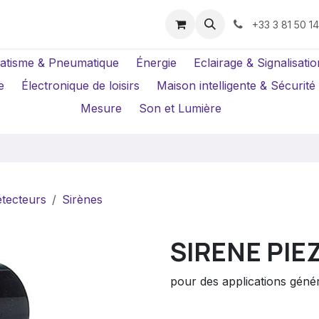
us ?
Réparations
Location Caméras
+33 3 81 50 1
atisme & Pneumatique
Énergie
Eclairage & Signalisatio
e
Électronique de loisirs
Maison intelligente & Sécurité
Mesure
Son et Lumière
tecteurs
Sirènes
SIRENE PIE
pour des applications génér