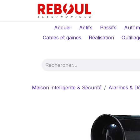
Se rendre au contenu
Qui sommes-no
Accueil
Actifs
Passifs
Autom
Cables et gaines
Réalisation
Outillag
Maison intelligente & Sécurité
Alarmes & Dé