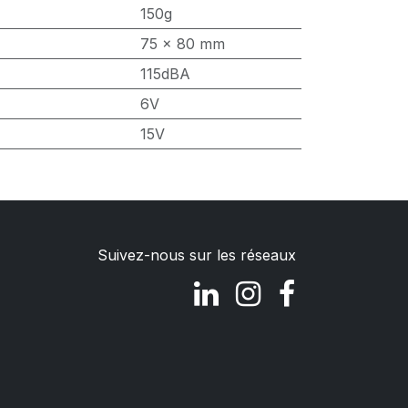
150g
75 x 80 mm
115dBA
6V
15V
Suivez-nous sur les réseaux