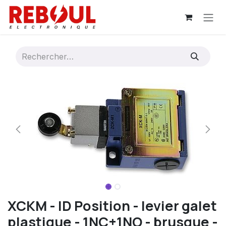
Se rendre au contenu
XCKM - ID Position - levier galet
plastique - 1NC+1NO - brusque -