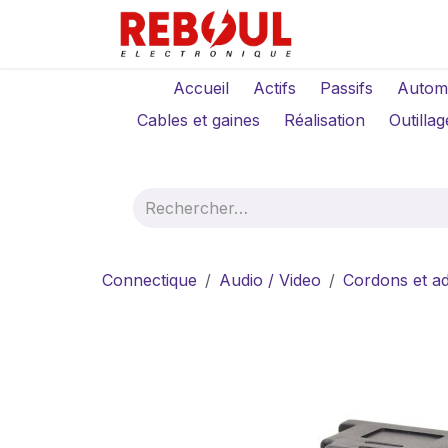
Se rendre au contenu
Qui sommes-no
Accueil
Actifs
Passifs
Autom
Cables et gaines
Réalisation
Outillag
Connectique
Audio / Video
Cordons et a