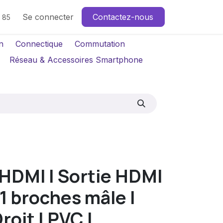
Se connecter
Contactez-nous
4 85
n
Connectique
Commutation
Réseau & Accessoires Smartphone
HDMI | Sortie HDMI
+ 1 broches mâle |
roit | PVC |