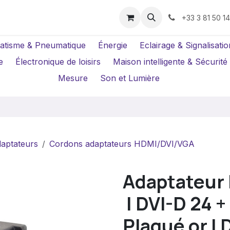
us ?
Réparations
Location Caméras
+33 3 81 50 1
atisme & Pneumatique
Énergie
Eclairage & Signalisatio
e
Électronique de loisirs
Maison intelligente & Sécurité
Mesure
Son et Lumière
daptateurs
Cordons adaptateurs HDMI/DVI/VGA
Adaptateur 
 | DVI-D 24 
Plaqué or | D