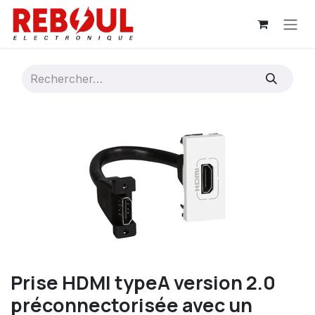
Se rendre au contenu
Prise HDMI typeA version 2.0
préconnectorisée avec un