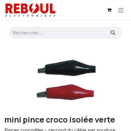
Se rendre au contenu
mini pince croco isolée verte
Pinces crocodiles - raccord du câble par soudure.