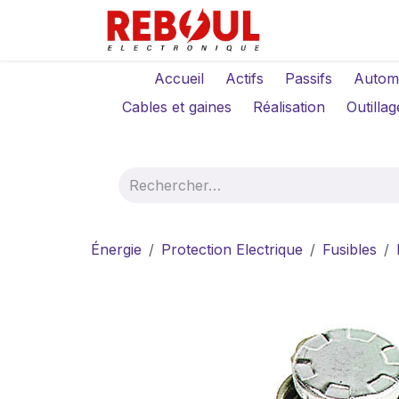
Se rendre au contenu
Qui sommes-no
Accueil
Actifs
Passifs
Autom
Cables et gaines
Réalisation
Outillag
Énergie
Protection Electrique
Fusibles