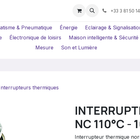
us ?
Réparations
Location Caméras
+33 3 81 50 1
atisme & Pneumatique
Énergie
Eclairage & Signalisatio
e
Électronique de loisirs
Maison intelligente & Sécurité
Mesure
Son et Lumière
Interrupteurs thermiques
INTERRUPT
NC 110°C - 
Interrupteur thermique norm